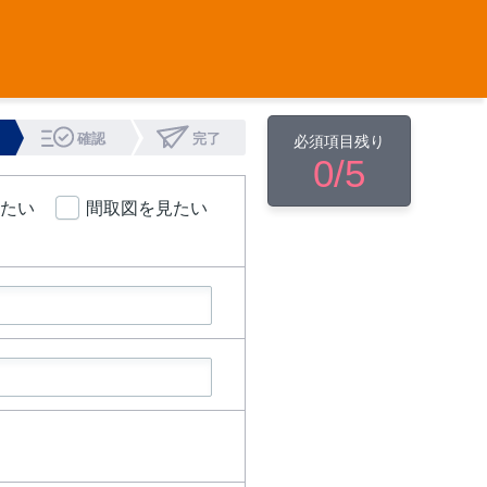
確認
完了
必須項目残り
0
/5
たい
間取図を見たい