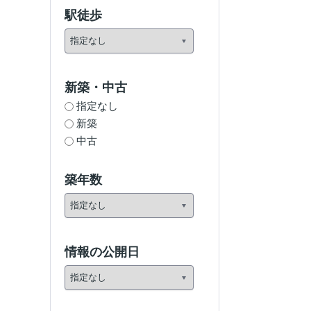
駅徒歩
新築・中古
指定なし
新築
中古
築年数
情報の公開日