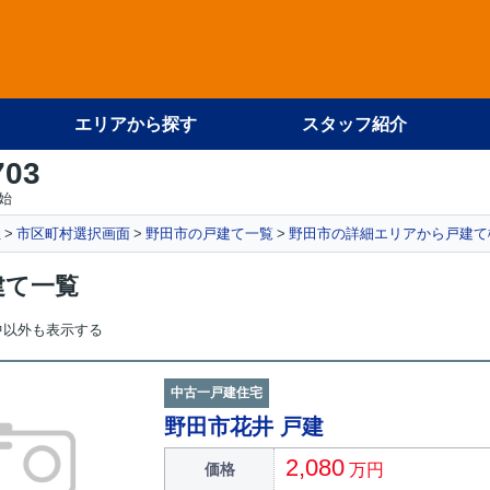
エリアから探す
スタッフ紹介
703
始
社
市区町村選択画面
野田市の戸建て一覧
野田市の詳細エリアから戸建て
建て一覧
中以外も表示する
中古一戸建住宅
野田市花井 戸建
2,080
価格
万円