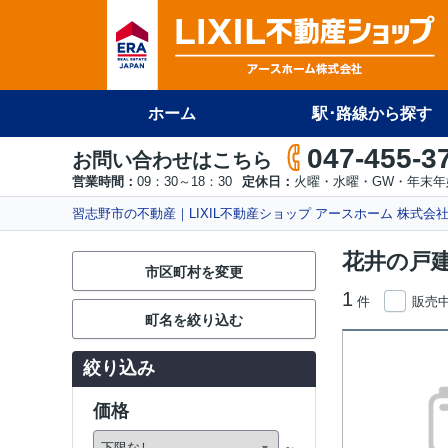
ホーム
駅･路線から探す
047-455-3
お問い合わせはこちら
営業時間：
09：30～18：30
定休日：
火曜・水曜・GW・年末年
習志野市の不動産｜LIXIL不動産ショップ アースホーム 株式会
花井の戸
市区町村を変更
1
件
販売
町名を絞り込む
絞り込み
価格