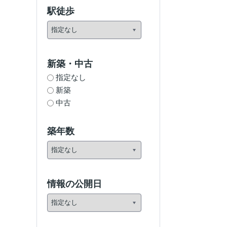
駅徒歩
新築・中古
指定なし
新築
中古
築年数
情報の公開日