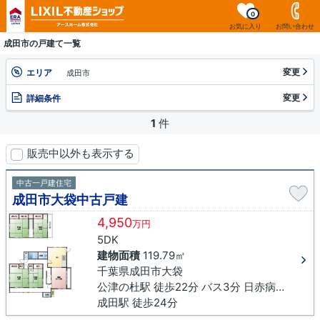
0
お気に入り
お問い合わせ
成田市の戸建て一覧
変更
エリア
成田市
変更
詳細条件
1
件
販売中以外も表示する
中古一戸建住宅
成田市大袋中古戸建
4,950
万円
5DK
建物面積
119.79㎡
千葉県成田市大袋
公津の杜駅 徒歩22分 バス3分 日赤病院（千葉県）下車 徒歩3分
成田駅 徒歩24分