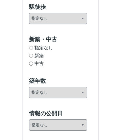
駅徒歩
新築・中古
指定なし
新築
中古
築年数
情報の公開日