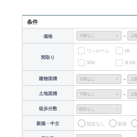
条件
価格
ワンルーム
1K
間取り
3DK
3LDK
建物面積
土地面積
徒歩分数
新築・中古
指定なし
新築