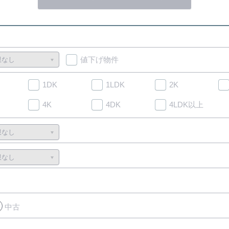
値下げ物件
1DK
1LDK
2K
4K
4DK
4LDK以上
中古