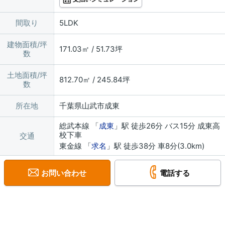
間取り
5LDK
建物面積/坪
171.03㎡ / 51.73坪
数
土地面積/坪
812.70㎡ / 245.84坪
数
所在地
千葉県山武市成東
総武本線 「
成東
」駅 徒歩26分 バス15分 成東高
校下車
交通
東金線 「
求名
」駅 徒歩38分 車8分(3.0km)
お問い合わせ
電話する