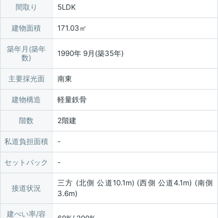
間取り
5LDK
建物面積
171.03㎡
築年月(築年
1990年 9月(築35年)
数)
主要採光面
南東
建物構造
軽量鉄骨
階数
2階建
私道負担面積
セットバック
三方 (北側 公道10.1m) (西側 公道4.1m) (南側
接道状況
3.6m)
建ぺい率/容