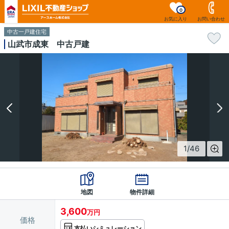
0
お気に入り
お問い合わせ
中古一戸建住宅
山武市成東 中古戸建
1
/
46
地図
物件詳細
3,600
万円
価格
支払いシミュレーション