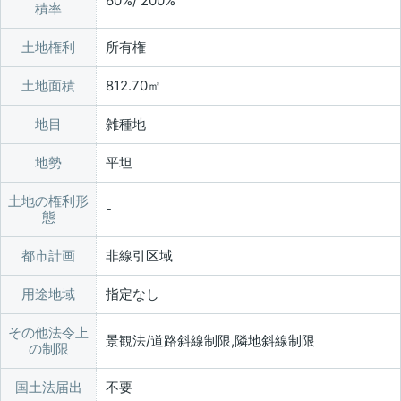
60%/ 200%
積率
土地権利
所有権
土地面積
812.70㎡
地目
雑種地
地勢
平坦
土地の権利形
態
都市計画
非線引区域
用途地域
指定なし
その他法令上
景観法/道路斜線制限,隣地斜線制限
の制限
国土法届出
不要