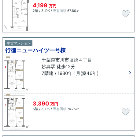
4,199
万円
2階 / 3LDK /
専有面積
67.80㎡
中古マンション
行徳ニューハイツ一号棟
千葉県市川市塩焼４丁目
妙典駅 徒歩12分
7階建 / 1980年 1月(築46年)
3,390
万円
6階 / 3LDK /
専有面積
74.75㎡