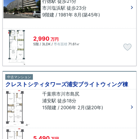
行徳駅 徒歩21分
市川塩浜駅 徒歩23分
9階建 / 1981年 8月(築45年)
2,990
万円
5階 / 3LDK /
専有面積
71.61㎡
中古マンション
クレストシティタワーズ浦安ブライトウィング棟
千葉県市川市島尻
浦安駅 徒歩18分
15階建 / 2006年 2月(築20年)
5,490
万円