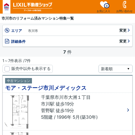
0
お気に入り
お問い合わせ
市川市のリフォーム済みマンション特集一覧
変更
エリア
市川市
変更
詳細条件
7
件
1～7件表示 /7件
販売中以外も表示する
中古マンション
モア・ステージ市川メディックス
千葉県市川市大洲１丁目
市川駅 徒歩19分
菅野駅 徒歩19分
5階建 / 1996年 5月(築30年)