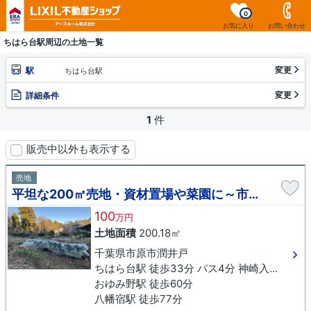
0
お気に入り
お問い合わせ
ちはら台駅周辺の土地一覧
変更
駅
ちはら台駅
変更
詳細条件
1
件
販売中以外も表示する
売地
平坦な200㎡売地・資材置場や菜園に～市原市潤井戸～
100
万円
土地面積
200.18㎡
千葉県市原市潤井戸
ちはら台駅 徒歩33分 バス4分 神崎入口（千葉県）下車 徒歩11分
おゆみ野駅 徒歩60分
八幡宿駅 徒歩77分