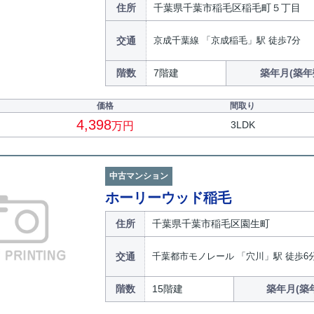
住所
千葉県千葉市稲毛区稲毛町５丁目
交通
京成千葉線 「京成稲毛」駅 徒歩7分
階数
7階建
築年月(築年
価格
間取り
4,398
3LDK
万円
中古マンション
ホーリーウッド稲毛
住所
千葉県千葉市稲毛区園生町
交通
千葉都市モノレール 「穴川」駅 徒歩6
階数
15階建
築年月(築