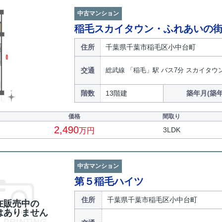
中古マンション
稲毛スカイタウン・ふれあいの
住所
千葉県千葉市稲毛区小中台町
交通
総武線 「稲毛」駅 バス7分 スカイタウ
階数
13階建
築年月(築年
価格
間取り
2,490
3LDK
万円
中古マンション
第５稲毛ハイツ
住所
千葉県千葉市稲毛区小中台町
在販売中の
はありません