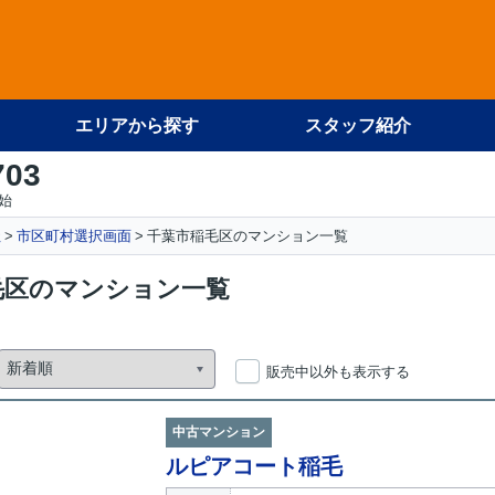
エリアから探す
スタッフ紹介
703
始
社
市区町村選択画面
千葉市稲毛区のマンション一覧
毛区のマンション一覧
販売中以外も表示する
中古マンション
ルピアコート稲毛