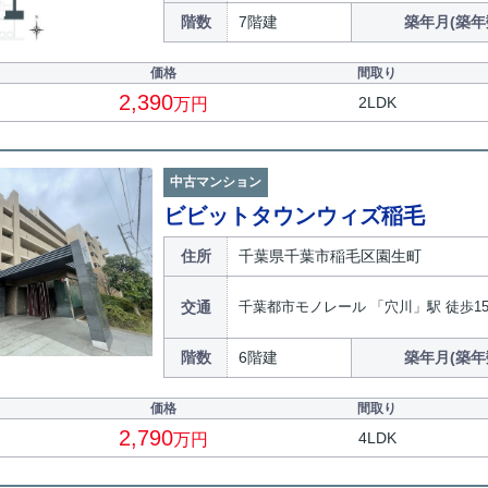
階数
7階建
築年月(築年
価格
間取り
2,390
2LDK
万円
中古マンション
ビビットタウンウィズ稲毛
住所
千葉県千葉市稲毛区園生町
交通
千葉都市モノレール 「穴川」駅 徒歩1
階数
6階建
築年月(築年
価格
間取り
2,790
4LDK
万円