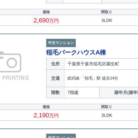
価格
間取り
2,690
3LDK
万円
中古マンション
稲毛パークハウスA棟
住所
千葉県千葉市稲毛区園生町
交通
総武線 「稲毛」駅 徒歩14分
階数
7階建
築年月(築年
価格
間取り
2,190
3LDK
万円
中古マンション