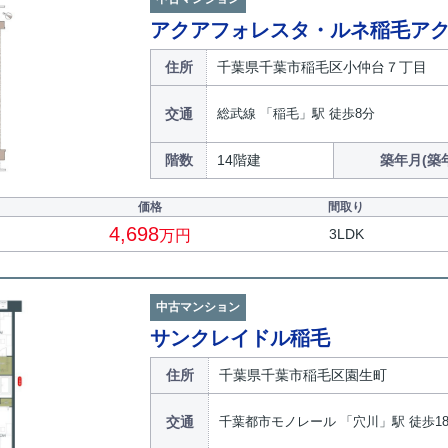
アクアフォレスタ・ルネ稲毛ア
住所
千葉県千葉市稲毛区小仲台７丁目
交通
総武線 「稲毛」駅 徒歩8分
階数
14階建
築年月(築
価格
間取り
4,698
3LDK
万円
中古マンション
サンクレイドル稲毛
住所
千葉県千葉市稲毛区園生町
交通
千葉都市モノレール 「穴川」駅 徒歩1