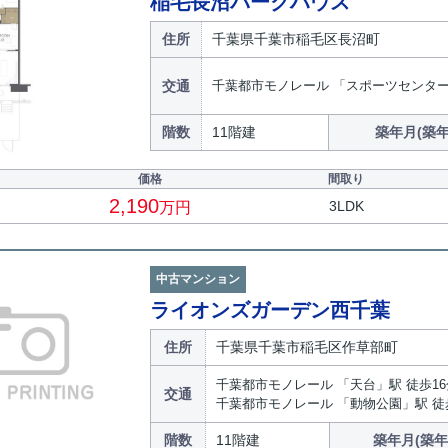
稲毛長沼パークハウス
住所
千葉県千葉市稲毛区長沼町
交通
千葉都市モノレール 「スポーツセンター
階数
11階建
築年月(築年
価格
間取り
2,190
3LDK
万円
中古マンション
ライオンズガーデン西千葉
住所
千葉県千葉市稲毛区作草部町
千葉都市モノレール 「天台」駅 徒歩16
交通
千葉都市モノレール 「動物公園」駅 徒
階数
11階建
築年月(築年