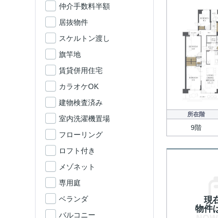
仲介手数料半額
居抜物件
スケルトン渡し
旗竿地
賃貸併用住宅
カラオケOK
建物検査済み
所在階
室内洗濯機置場
9階
フローリング
ロフト付き
メゾネット
専用庭
ベランダ
現
物件
バルコニー