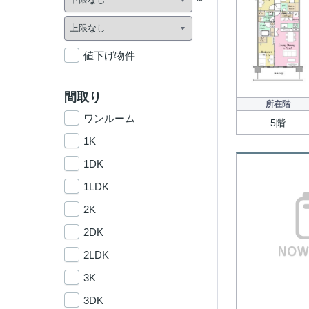
値下げ物件
間取り
所在階
ワンルーム
5階
1K
1DK
1LDK
2K
2DK
2LDK
3K
3DK