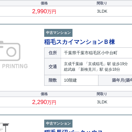
価格
間取り
2,990
3LDK
万円
中古マンション
稲毛スカイマンションＢ棟
住所
千葉県千葉市稲毛区小中台町
京成千葉線 「京成稲毛」駅 徒歩19分
交通
総武線 「新検見川」駅 徒歩18分
階数
10階建
築年月(築
価格
間取り
2,290
3LDK
万円
中古マンション