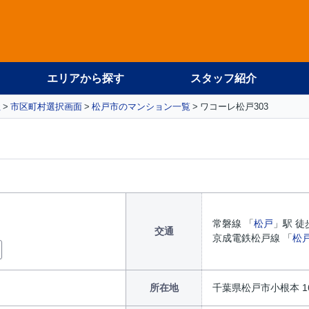
エリアから探す
スタッフ紹介
社
市区町村選択画面
松戸市のマンション一覧
ワコーレ松戸303
常磐線 「
松戸
」駅 徒
交通
京成電鉄松戸線 「
松
所在地
千葉県松戸市小根本 16