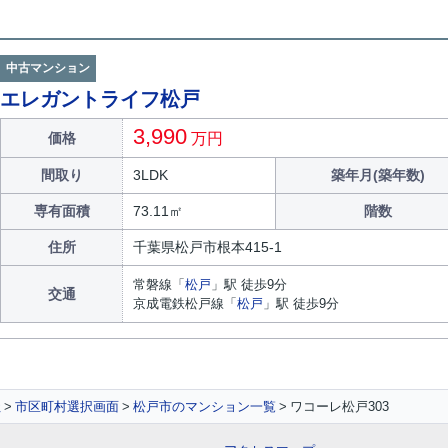
中古マンション
エレガントライフ松戸
3,990
価格
万円
間取り
3LDK
築年月(築年数)
専有面積
73.11㎡
階数
住所
千葉県
松戸市
根本
415-1
常磐線
「
松戸
」駅 徒歩9分
交通
京成電鉄松戸線
「
松戸
」駅 徒歩9分
社
市区町村選択画面
松戸市のマンション一覧
ワコーレ松戸303