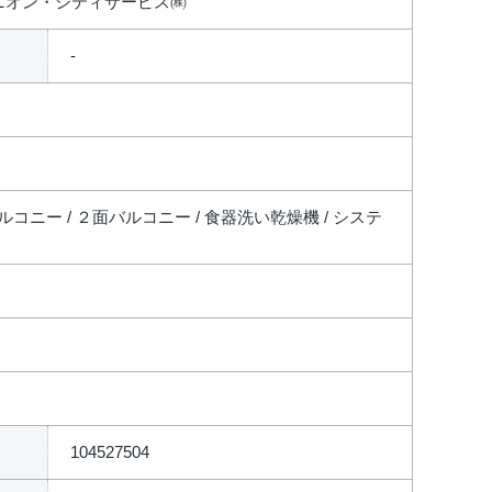
ニオン・シティサービス㈱
バルコニー / ２面バルコニー / 食器洗い乾燥機 / システ
104527504