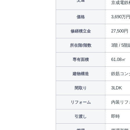
交通
京成電鉄
3,690万
価格
27,500円
修繕積立金
3階 / 5階
所在階/階数
61.08㎡
専有面積
鉄筋コン
建物構造
3LDK
間取り
内装リフォ
リフォーム
即時
引渡し