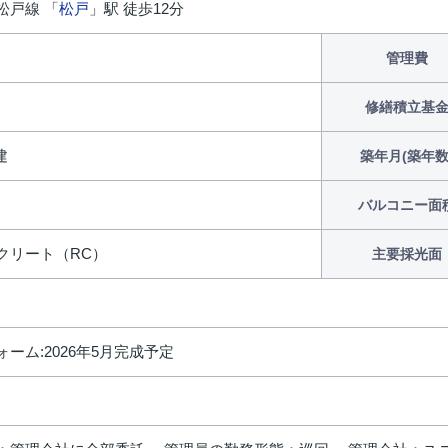
松戸線 「
松戸
」駅 徒歩12分
円
管理費
修繕積立基
建
築年月(築年数
バルコニー面
クリート（RC）
主要採光面
ーム:2026年5月完成予定