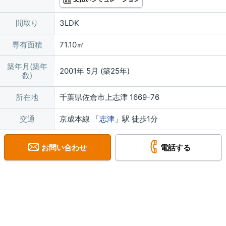
間取り
3LDK
専有面積
71.10㎡
築年月(築年
2001年 5月 (築25年)
数)
所在地
千葉県佐倉市上志津 1669-76
交通
京成本線 「
志津
」駅 徒歩1分
お問い合わせ
電話する