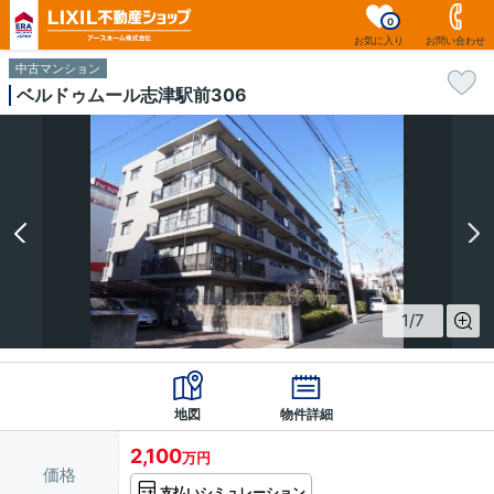
0
お気に入り
お問い合わせ
中古マンション
ベルドゥムール志津駅前306
1
/
7
地図
物件詳細
2,100
万円
価格
支払いシミュレーション