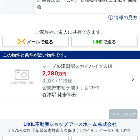
会
情報の見方
ご家族やご友人に共有できます。
メールで送る
LINE
で送る
この物件と条件が近い物件です。
マープル津田沼スカイハイツＡ棟
2,290
万円
3LDK / 11階建
習志野市
袖ケ浦
１丁目
29-1
谷津駅 徒歩15分
ページトップ
LIXIL不動産ショップ アースホーム 株式会社
〒275-0011 千葉県習志野市大久保２丁目1-1 セナクールビル 101号