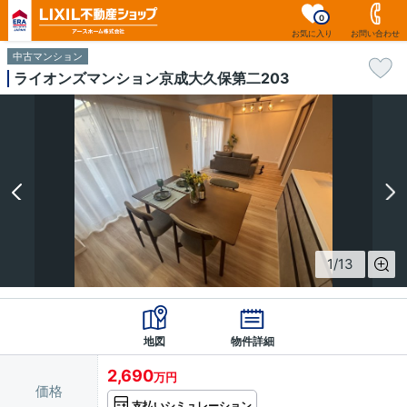
0
お気に入り
お問い合わせ
中古マンション
ライオンズマンション京成大久保第二203
1
/
13
地図
物件詳細
2,690
万円
価格
支払いシミュレーション