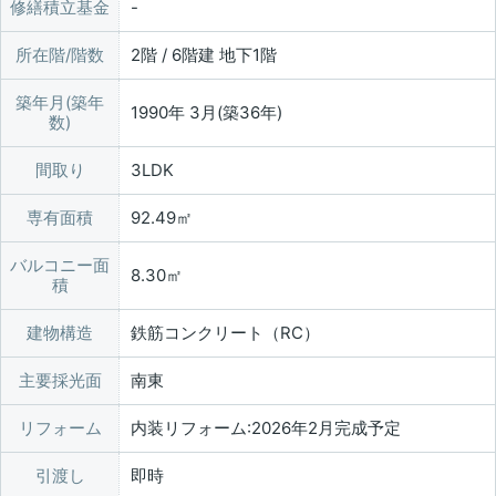
修繕積立基金
所在階/階数
2階 / 6階建 地下1階
築年月(築年
1990年 3月(築36年)
数)
間取り
3LDK
専有面積
92.49㎡
バルコニー面
8.30㎡
積
建物構造
鉄筋コンクリート（RC）
主要採光面
南東
リフォーム
内装リフォーム:2026年2月完成予定
引渡し
即時