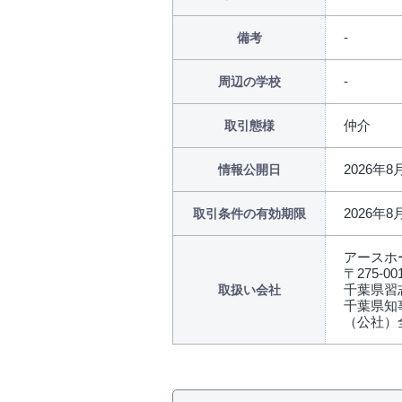
備考
周辺の学校
仲介
取引態様
2026年8
情報公開日
2026年8
取引条件の有効期限
アースホ
〒275-00
千葉県習志
取扱い会社
千葉県知事
（公社）