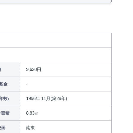
9,630円
費
基金
1996年 11月(築29年)
年数)
8.83㎡
ー面積
南東
光面