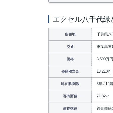
エクセル八千代緑
千葉県八千
所在地
東葉高速
交通
3,590万
価格
13,210円
修繕積立金
8階 / 14
所在階/階数
71.82㎡
専有面積
鉄骨鉄筋
建物構造