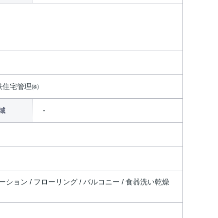
鉄住宅管理㈱
域
ベーション / フローリング / バルコニー / 食器洗い乾燥