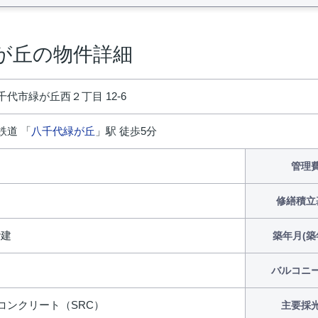
が丘の物件詳細
代市緑が丘西２丁目 12-6
鉄道 「
八千代緑が丘
」駅 徒歩5分
円
管理
修繕積立
階建
築年月(築
バルコニ
コンクリート（SRC）
主要採