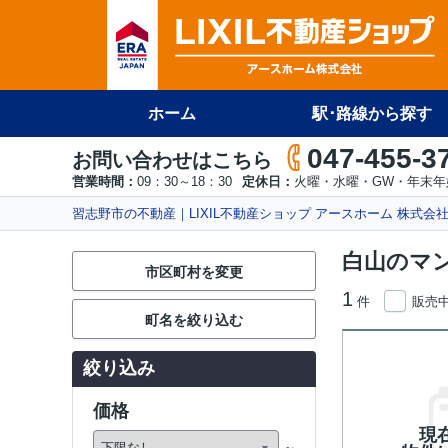
ホーム
駅･路線から探す
047-455-3
お問い合わせはこちら
営業時間：
09：30～18：30
定休日：
火曜・水曜・GW・年末年
習志野市の不動産｜LIXIL不動産ショップ アースホーム 株式会
白山のマ
市区町村を変更
1
件
販売
町名を絞り込む
絞り込み
価格
現