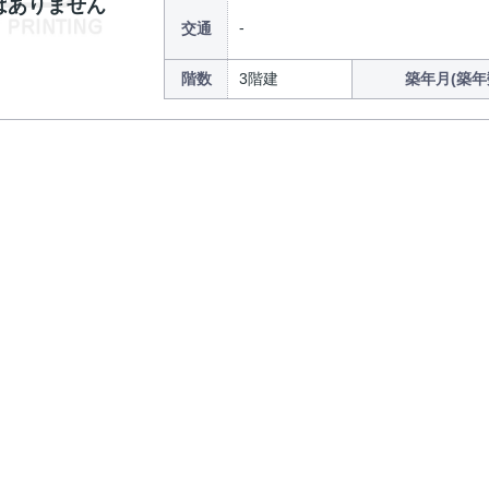
はありません
交通
階数
3階建
築年月(築年