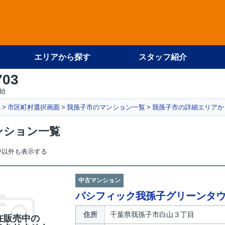
エリアから探す
スタッフ紹介
703
始
社
市区町村選択画面
我孫子市のマンション一覧
我孫子市の詳細エリアか
ンション一覧
中以外も表示する
中古マンション
パシフィック我孫子グリーンタウ
住所
千葉県我孫子市白山３丁目
在販売中の