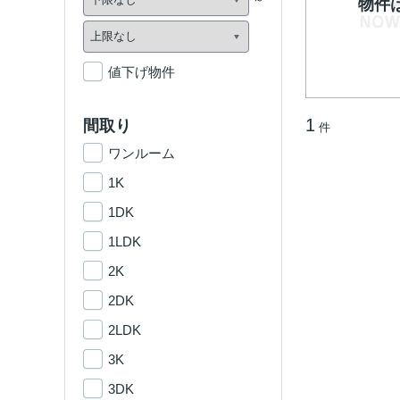
物件
値下げ物件
1
間取り
件
ワンルーム
1K
1DK
1LDK
2K
2DK
2LDK
3K
3DK