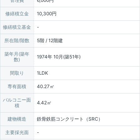
管理費
6,000円
修繕積立金
10,300円
修繕積立基金
所在階/階数
5階 / 12階建
築年月(築年
1974年 10月(築51年)
数)
間取り
1LDK
専有面積
40.27㎡
バルコニー面
4.42㎡
積
建物構造
鉄骨鉄筋コンクリート（SRC）
主要採光面