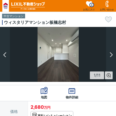
0
お気に入り
お問い合わせ
中古マンション
ウィスタリアマンション板橋志村
1
/
11
地図
物件詳細
2,680
万円
価格
支払いシミュレーション