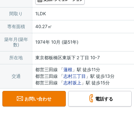
間取り
1LDK
専有面積
40.27㎡
築年月(築年
1974年 10月 (築51年)
数)
所在地
東京都板橋区東坂下２丁目 10-7
都営三田線 「
蓮根
」駅 徒歩11分
交通
都営三田線 「
志村三丁目
」駅 徒歩13分
都営三田線 「
志村坂上
」駅 徒歩15分
お問い合わせ
電話する