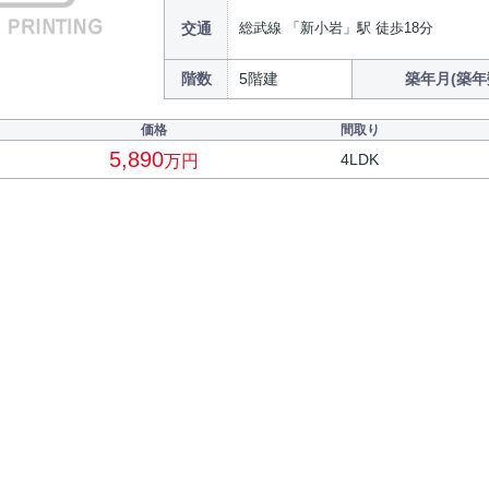
交通
総武線 「新小岩」駅 徒歩18分
階数
5階建
築年月(築年
価格
間取り
5,890
4LDK
万円