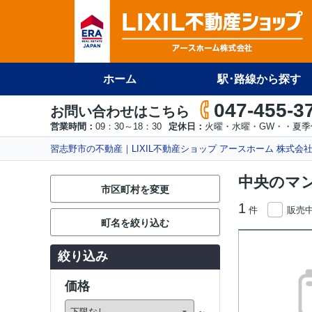
ホーム
駅･路線から探す
047-455-3
お問い合わせはこちら
営業時間：
09：30～18：30
定休日：
火曜・水曜・GW・・夏季
習志野市の不動産｜LIXIL不動産ショップ アースホーム 株式会
中央のマ
市区町村を変更
1
件
販売
町名を絞り込む
絞り込み
価格