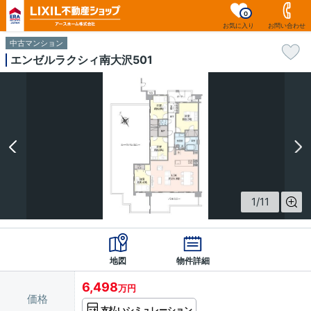
0
お気に入り
お問い合わせ
中古マンション
エンゼルラクシィ南大沢501
1
/
11
地図
物件詳細
6,498
万円
価格
支払いシミュレーション