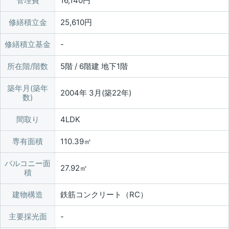
管理費
16,140円
修繕積立金
25,610円
修繕積立基金
所在階/階数
5階 / 6階建 地下1階
築年月(築年
2004年 3月(築22年)
数)
間取り
4LDK
専有面積
110.39㎡
バルコニー面
27.92㎡
積
建物構造
鉄筋コンクリート（RC）
主要採光面