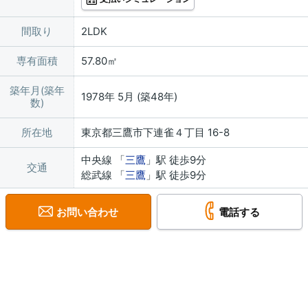
間取り
2LDK
専有面積
57.80㎡
築年月(築年
1978年 5月 (築48年)
数)
所在地
東京都三鷹市下連雀４丁目 16-8
中央線 「
三鷹
」駅 徒歩9分
交通
総武線 「
三鷹
」駅 徒歩9分
お問い合わせ
電話する