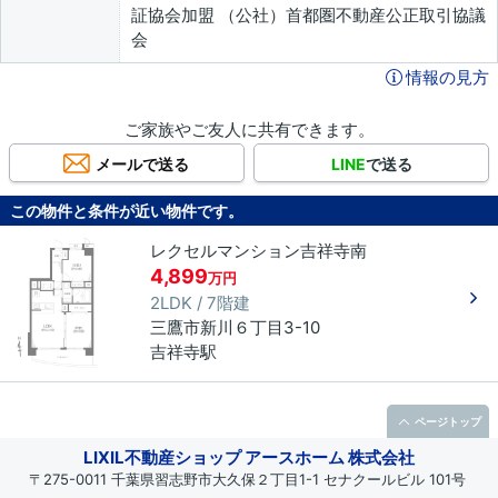
証協会加盟 （公社）首都圏不動産公正取引協議
会
情報の見方
ご家族やご友人に共有できます。
メールで送る
LINE
で送る
この物件と条件が近い物件です。
レクセルマンション吉祥寺南
4,899
万円
2LDK / 7階建
三鷹市
新川
６丁目
3-10
吉祥寺駅
ページトップ
LIXIL不動産ショップ アースホーム 株式会社
〒275-0011 千葉県習志野市大久保２丁目1-1 セナクールビル 101号