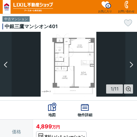
0
お気に入り
お問い合わせ
中古マンション
中銀三鷹マンシオン401
1
/
11
地図
物件詳細
4,899
万円
価格
支払いシミュレーション