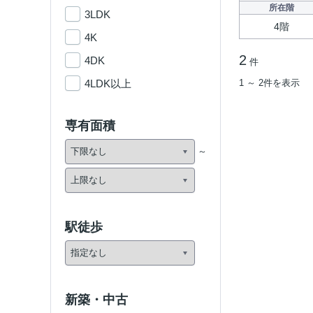
所在階
3LDK
4階
4K
2
4DK
件
4LDK以上
1 ～ 2件を表示
専有面積
駅徒歩
新築・中古