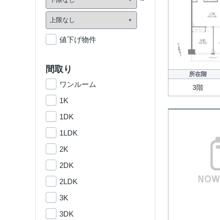
値下げ物件
間取り
所在階
ワンルーム
3階
1K
1DK
1LDK
2K
2DK
2LDK
3K
3DK