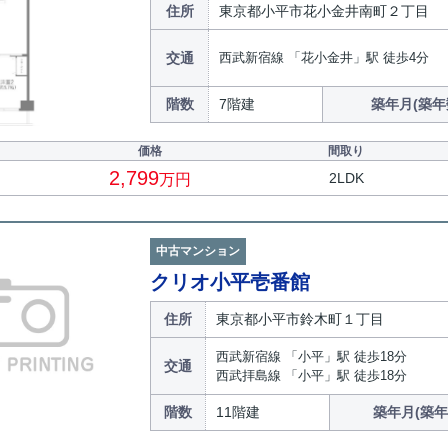
住所
東京都小平市花小金井南町２丁目
交通
西武新宿線 「花小金井」駅 徒歩4分
階数
7階建
築年月(築年
価格
間取り
2,799
2LDK
万円
中古マンション
クリオ小平壱番館
住所
東京都小平市鈴木町１丁目
西武新宿線 「小平」駅 徒歩18分
交通
西武拝島線 「小平」駅 徒歩18分
階数
11階建
築年月(築年