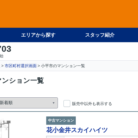
エリアから探す
スタッフ紹介
703
始
社
市区町村選択画面
小平市のマンション一覧
マンション一覧
販売中以外も表示する
中古マンション
花小金井スカイハイツ