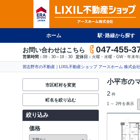
ホーム
駅･路線から探す
047-455-3
お問い合わせはこちら
営業時間：
09：30～18：30
定休日：
火曜・水曜・GW・年末年
習志野市の不動産｜LIXIL不動産ショップ アースホーム 株式会
小平市の
市区町村を変更
2
件
町名を絞り込む
1 ～ 2件を表示
絞り込み
価格