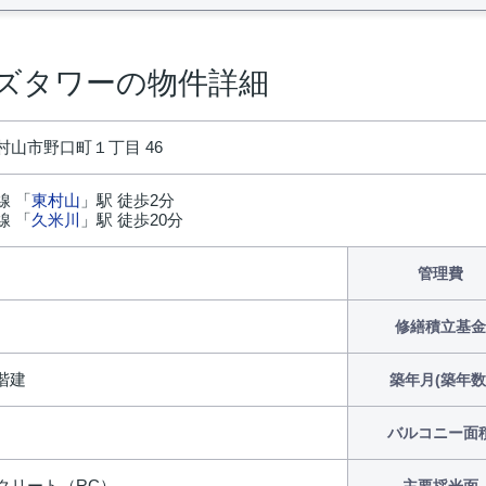
ズタワーの物件詳細
村山市野口町１丁目 46
線 「
東村山
」駅 徒歩2分
線 「
久米川
」駅 徒歩20分
円
管理費
修繕積立基金
7階建
築年月(築年数
バルコニー面
クリート（RC）