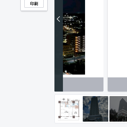
印刷
その他】