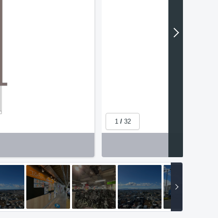
1
/
32