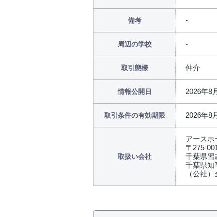
備考
周辺の学校
仲介
取引態様
2026年8
情報公開日
2026年8
取引条件の有効期限
アースホ
〒275-00
千葉県習志
取扱い会社
千葉県知事
（公社）