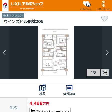
0
お気に入り
お問い合わせ
中古マンション
ウインズヒル稲城205
1
/
2
地図
物件詳細
4,498
万円
価格
支払いシミュレーション