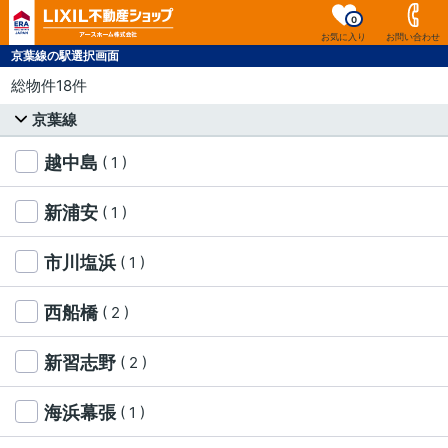
0
お気に入り
お問い合わせ
京葉線の駅選択画面
総物件18件
京葉線
越中島
( 1 )
新浦安
( 1 )
市川塩浜
( 1 )
西船橋
( 2 )
新習志野
( 2 )
海浜幕張
( 1 )