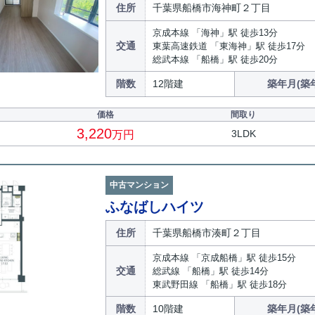
住所
千葉県船橋市海神町２丁目
京成本線 「海神」駅 徒歩13分
交通
東葉高速鉄道 「東海神」駅 徒歩17分
総武本線 「船橋」駅 徒歩20分
階数
12階建
築年月(築
価格
間取り
3,220
3LDK
万円
中古マンション
ふなばしハイツ
住所
千葉県船橋市湊町２丁目
京成本線 「京成船橋」駅 徒歩15分
交通
総武線 「船橋」駅 徒歩14分
東武野田線 「船橋」駅 徒歩18分
階数
10階建
築年月(築