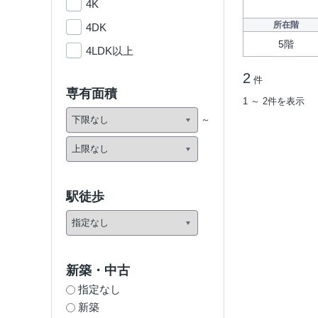
4K
所在階
4DK
5階
4LDK以上
2
件
専有面積
1 ～ 2件を表示
駅徒歩
新築・中古
指定なし
新築