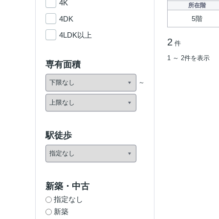
4K
所在階
4DK
5階
4LDK以上
2
件
1 ～ 2件を表示
専有面積
駅徒歩
新築・中古
指定なし
新築