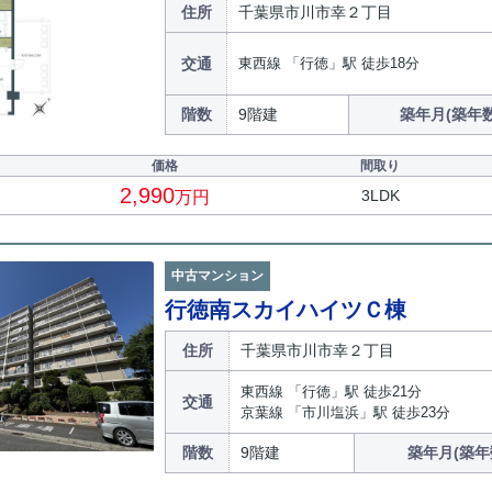
住所
千葉県市川市幸２丁目
交通
東西線 「行徳」駅 徒歩18分
階数
9階建
築年月(築年数
価格
間取り
2,990
3LDK
万円
中古マンション
行徳南スカイハイツＣ棟
住所
千葉県市川市幸２丁目
東西線 「行徳」駅 徒歩21分
交通
京葉線 「市川塩浜」駅 徒歩23分
階数
9階建
築年月(築年