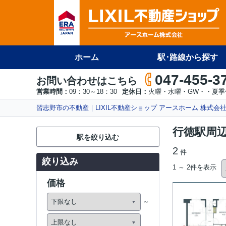
ホーム
駅･路線から探す
047-455-3
お問い合わせはこちら
営業時間：
09：30～18：30
定休日：
火曜・水曜・GW・・夏季
習志野市の不動産｜LIXIL不動産ショップ アースホーム 株式会
行徳駅周
駅を絞り込む
2
件
絞り込み
1 ～ 2件を表示
価格