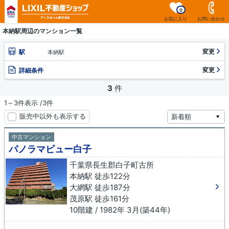
0
お気に入り
お問い合わせ
本納駅周辺のマンション一覧
変更
駅
本納駅
変更
詳細条件
3
件
1～3件表示 /3件
販売中以外も表示する
中古マンション
パノラマビュー白子
千葉県長生郡白子町古所
本納駅 徒歩122分
大網駅 徒歩187分
茂原駅 徒歩161分
10階建 / 1982年 3月(築44年)