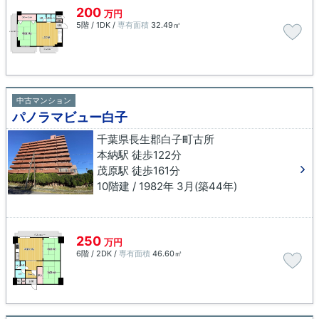
200
万円
5階 / 1DK /
専有面積
32.49㎡
中古マンション
パノラマビュー白子
千葉県長生郡白子町古所
本納駅 徒歩122分
茂原駅 徒歩161分
10階建 / 1982年 3月(築44年)
250
万円
6階 / 2DK /
専有面積
46.60㎡