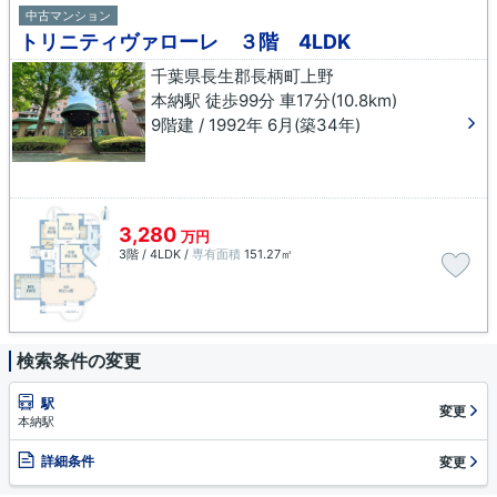
中古マンション
トリニティヴァローレ ３階 4LDK
千葉県長生郡長柄町上野
本納駅 徒歩99分 車17分(10.8km)
9階建 / 1992年 6月(築34年)
3,280
万円
3階 / 4LDK /
専有面積
151.27㎡
検索条件の変更
駅
変更
本納駅
詳細条件
変更