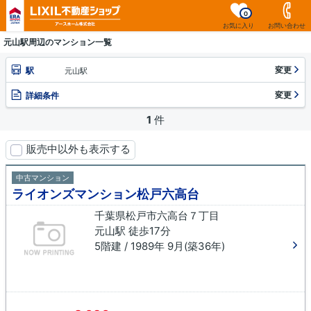
0
お気に入り
お問い合わせ
元山駅周辺のマンション一覧
変更
駅
元山駅
変更
詳細条件
1
件
販売中以外も表示する
中古マンション
ライオンズマンション松戸六高台
千葉県松戸市六高台７丁目
元山駅 徒歩17分
5階建 / 1989年 9月(築36年)