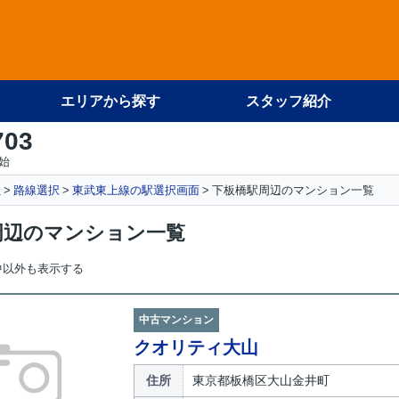
エリアから探す
スタッフ紹介
703
始
社
路線選択
東武東上線の駅選択画面
下板橋駅周辺のマンション一覧
周辺のマンション一覧
中以外も表示する
中古マンション
クオリティ大山
住所
東京都板橋区大山金井町