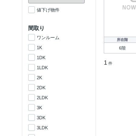
値下げ物件
間取り
ワンルーム
所在階
1K
6階
1DK
1
件
1LDK
2K
2DK
2LDK
3K
3DK
3LDK