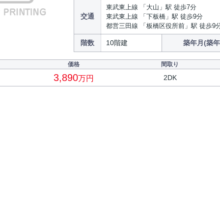
東武東上線 「大山」駅 徒歩7分
交通
東武東上線 「下板橋」駅 徒歩9分
都営三田線 「板橋区役所前」駅 徒歩9
階数
10階建
築年月(築年
価格
間取り
3,890
2DK
万円