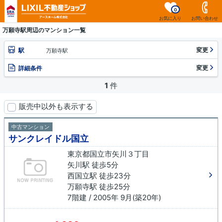
0
お気に入り
お問い合わせ
万願寺駅周辺のマンション一覧
変更
駅
万願寺駅
変更
詳細条件
1
件
販売中以外も表示する
中古マンション
サンクレイドル国立
東京都国立市矢川３丁目
矢川駅 徒歩5分
西国立駅 徒歩23分
万願寺駅 徒歩25分
7階建 / 2005年 9月(築20年)