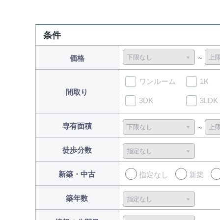
条件
価格
ワンルーム
1K
間取り
3DK
3LDK
専有面積
徒歩分数
新築・中古
指定なし
新築
築年数