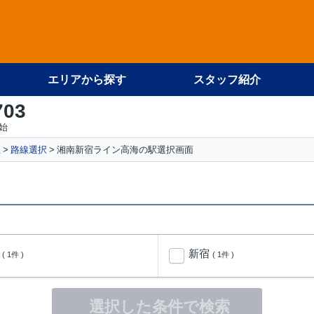
エリアから探す
スタッフ紹介
703
始
社
路線選択
湘南新宿ライン高海の駅選択画面
谷
新宿
( 1件 )
( 1件 )
選択した条件で検索