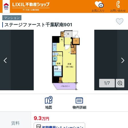
0
お気に入り
お問い合わせ
マンション
ステージファースト千葉駅南901
1
/
7
地図
物件詳細
9.3
万円
賃料
初期費用シミュレーション