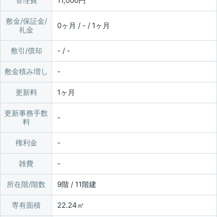
管理費
11,000円
敷金/保証金/
0ヶ月 / - / 1ヶ月
礼金
敷引/償却
- / -
敷金積み増し
更新料
1ヶ月
更新事務手数
料
権利金
雑費
所在階/階数
9階 / 11階建
専有面積
22.24㎡