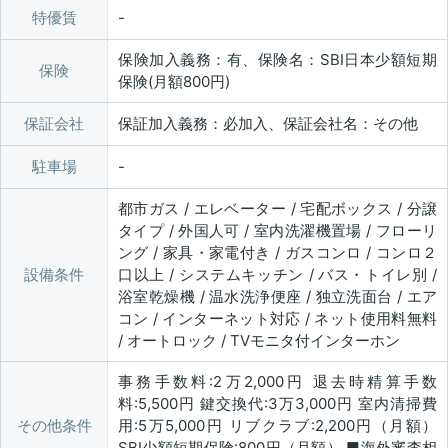
特優賃
保険加入義務：有、保険名：SBI日本少額短期
保険
保険(月額800円)
保証会社
保証加入義務：必加入、保証会社名：その他
駐車場
都市ガス / エレベーター / 宅配ボックス / 分譲
タイプ / 外国人可 / 室内洗濯機置場 / フローリ
ング / 家具・家電付き / ガスコンロ / コンロ２
設備条件
口以上 / システムキッチン / バス・トイレ別 /
浴室乾燥機 / 温水洗浄便座 / 独立洗面台 / エア
コン / インターネット対応 / ネット使用料無料
/ オートロック / TVモニタ付インターホン
事務手数料:2万2,000円 退去時精算手数
料:5,500円 鍵交換代:3万3,000円 室内清掃費
その他条件
用:5万5,000円 リブクラブ:2,200円（月額）
SBI少額短期保険:800円（月額） ■海外審査相