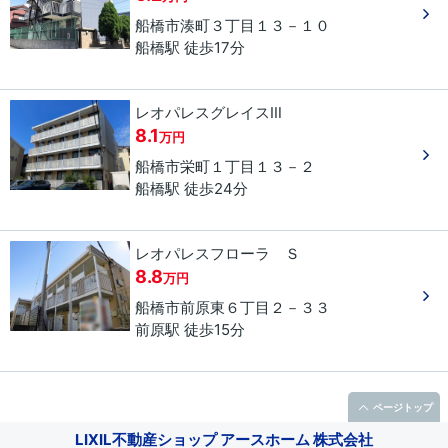
船橋市
湊町
３丁目
１３－１０
船橋駅 徒歩17分
レオパレスグレイスⅢ
8.1
万円
船橋市
栄町
１丁目
１３－２
船橋駅 徒歩24分
レオパレスフローラ Ｓ
8.8
万円
船橋市
前原東
６丁目
２－３３
前原駅 徒歩15分
ページトップ
LIXIL不動産ショップ アースホーム 株式会社