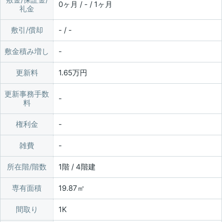
0ヶ月 / - / 1ヶ月
礼金
敷引/償却
- / -
敷金積み増し
更新料
1.65万円
更新事務手数
料
権利金
雑費
所在階/階数
1階 / 4階建
専有面積
19.87㎡
間取り
1K