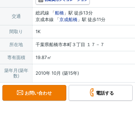
総武線 「
船橋
」駅 徒歩13分
交通
京成本線 「
京成船橋
」駅 徒歩11分
間取り
1K
所在地
千葉県船橋市本町３丁目 １７－７
専有面積
19.87㎡
築年月(築年
2010年 10月 (築15年)
数)
お問い合わせ
電話する