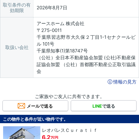
取引条件の有
2026年8月7日
効期限
アースホーム 株式会社
〒275-0011
千葉県習志野市大久保２丁目1-1セナクールビ
ル 101号
取扱い会社
千葉県知事(1)第18747号
（公社）全日本不動産協会加盟 (公社)不動産保
証協会加盟 （公社）首都圏不動産公正取引協議
会
情報の見方
ご家族やご友人に共有できます。
メールで送る
LINE
で送る
この物件と条件が近い物件です。
レオパレスＣｕｒａｔｉｆ
6.2
万円