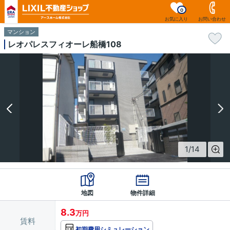
0
お気に入り
お問い合わせ
マンション
レオパレスフィオーレ船橋108
1
/
14
地図
物件詳細
8.3
万円
賃料
初期費用シミュレーション