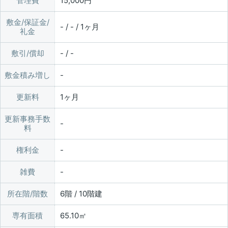
管理費
15,000円
敷金/保証金/
- / - / 1ヶ月
礼金
敷引/償却
- / -
敷金積み増し
更新料
1ヶ月
更新事務手数
料
権利金
雑費
所在階/階数
6階 / 10階建
専有面積
65.10㎡