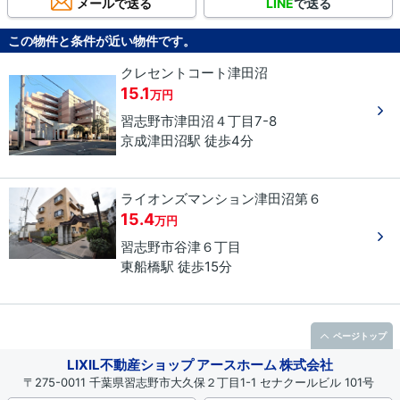
メールで送る
LINE
で送る
この物件と条件が近い物件です。
クレセントコート津田沼
15.1
万円
習志野市
津田沼
４丁目
7-8
京成津田沼駅 徒歩4分
ライオンズマンション津田沼第６
15.4
万円
習志野市
谷津
６丁目
東船橋駅 徒歩15分
ページトップ
LIXIL不動産ショップ アースホーム 株式会社
〒275-0011 千葉県習志野市大久保２丁目1-1 セナクールビル 101号