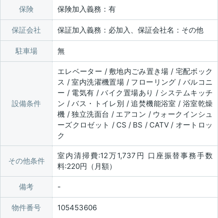
保険
保険加入義務：有
保証会社
保証加入義務：必加入、保証会社名：その他
駐車場
無
エレベーター / 敷地内ごみ置き場 / 宅配ボック
ス / 室内洗濯機置場 / フローリング / バルコニ
ー / 電気有 / バイク置場あり / システムキッチ
設備条件
ン / バス・トイレ別 / 追焚機能浴室 / 浴室乾燥
機 / 独立洗面台 / エアコン / ウォークインシュ
ーズクロゼット / CS / BS / CATV / オートロッ
ク
室内清掃費:12万1,737円 口座振替事務手数
その他条件
料:220円（月額）
備考
物件番号
105453606