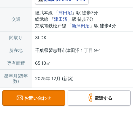
総武本線 「
津田沼
」駅 徒歩7分
交通
総武線 「
津田沼
」駅 徒歩7分
京成電鉄松戸線 「
新津田沼
」駅 徒歩4分
間取り
3LDK
所在地
千葉県習志野市津田沼１丁目 9-1
専有面積
65.10㎡
築年月(築年
2025年 12月 (新築)
数)
お問い合わせ
電話する