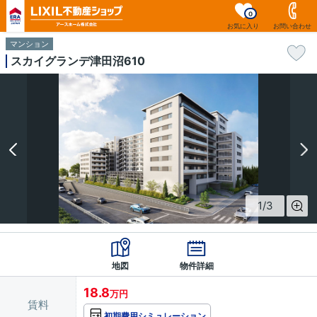
0
お気に入り
お問い合わせ
マンション
スカイグランデ津田沼610
1
/
3
地図
物件詳細
18.8
万円
賃料
初期費用シミュレーション