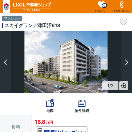
0
お気に入り
お問い合わせ
マンション
スカイグランデ津田沼618
1
/
3
地図
物件詳細
16.8
万円
賃料
初期費用シミュレーション