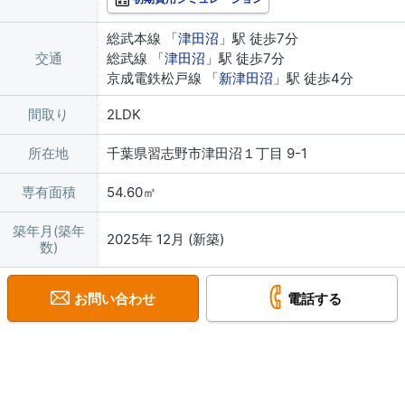
総武本線 「
津田沼
」駅 徒歩7分
交通
総武線 「
津田沼
」駅 徒歩7分
京成電鉄松戸線 「
新津田沼
」駅 徒歩4分
間取り
2LDK
所在地
千葉県習志野市津田沼１丁目 9-1
専有面積
54.60㎡
築年月(築年
2025年 12月 (新築)
数)
お問い合わせ
電話する