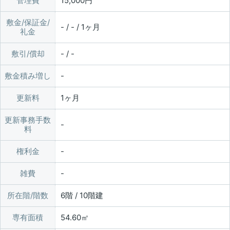
管理費
15,000円
敷金/保証金/
- / - / 1ヶ月
礼金
敷引/償却
- / -
敷金積み増し
更新料
1ヶ月
更新事務手数
料
権利金
雑費
所在階/階数
6階 / 10階建
専有面積
54.60㎡