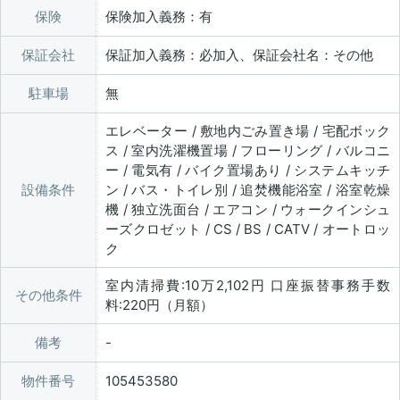
保険
保険加入義務：有
保証会社
保証加入義務：必加入、保証会社名：その他
駐車場
無
エレベーター / 敷地内ごみ置き場 / 宅配ボック
ス / 室内洗濯機置場 / フローリング / バルコニ
ー / 電気有 / バイク置場あり / システムキッチ
設備条件
ン / バス・トイレ別 / 追焚機能浴室 / 浴室乾燥
機 / 独立洗面台 / エアコン / ウォークインシュ
ーズクロゼット / CS / BS / CATV / オートロッ
ク
室内清掃費:10万2,102円 口座振替事務手数
その他条件
料:220円（月額）
備考
物件番号
105453580