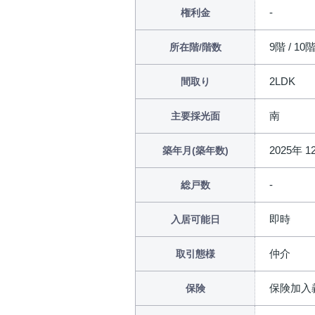
権利金
9階 / 10
所在階/階数
2LDK
間取り
南
主要採光面
2025年 
築年月(築年数)
総戸数
即時
入居可能日
仲介
取引態様
保険加入
保険