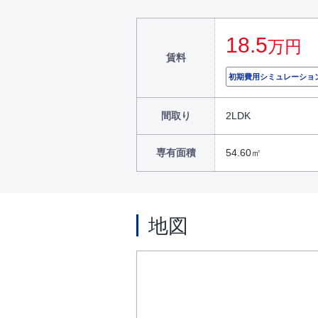
18.5
万円
賃料
初期費用シミュレーショ
間取り
2LDK
専有面積
54.60㎡
地図