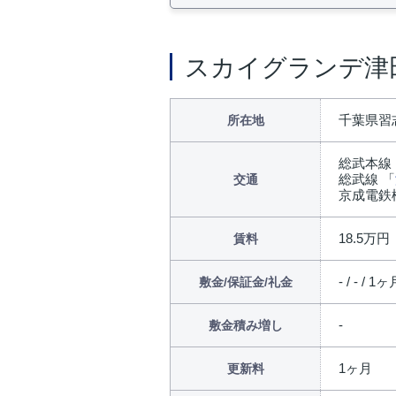
スカイグランデ津
千葉県習志
所在地
総武本線
総武線 「
交通
京成電鉄
18.5万円
賃料
- / - / 1
敷金/保証金/礼金
敷金積み増し
1ヶ月
更新料