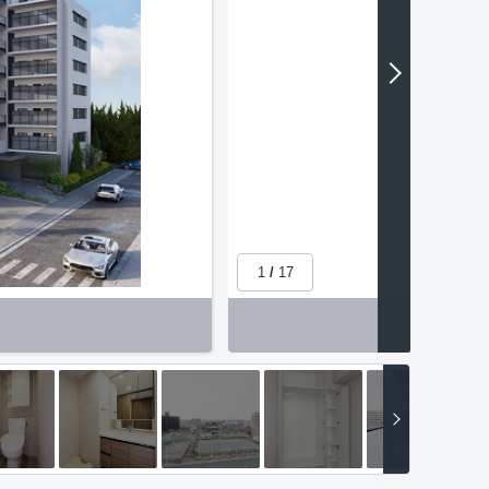
1
/
17