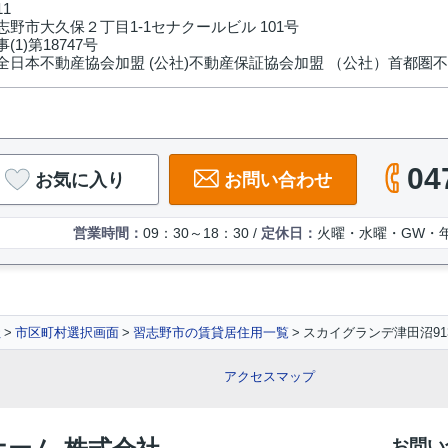
11
野市大久保２丁目1-1セナクールビル 101号
(1)第18747号
全日本不動産協会加盟 (公社)不動産保証協会加盟 （公社）首都圏
04
お気に入り
お問い合わせ
営業時間：
09：30～18：30 /
定休日：
火曜・水曜・GW・
社
市区町村選択画面
習志野市の賃貸居住用一覧
スカイグランデ津田沼91
アクセスマップ
お問い