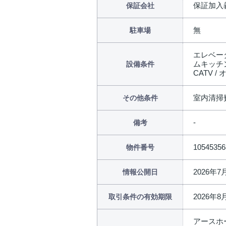
保証加入
保証会社
無
駐車場
エレベータ
ムキッチン
設備条件
CATV 
室内清掃費
その他条件
備考
10545356
物件番号
2026年7
情報公開日
2026年8
取引条件の有効期限
アースホ