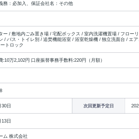
義務：必加入、保証会社名：その他
ー / 敷地内ごみ置き場 / 宅配ボックス / 室内洗濯機置場 / フローリン
 / バス・トイレ別 / 追焚機能浴室 / 浴室乾燥機 / 独立洗面台 / エアコ
/ オートロック
:10万2,102円 口座振替事務手数料:220円（月額）
8
月30日
20
次回更新予定日
月13日
ーム 株式会社