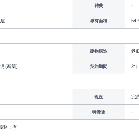
雑費
階建
54
専有面積
鉄
建物構造
12月(新築)
2年
契約期間
完
現況
特優賃
義務：有