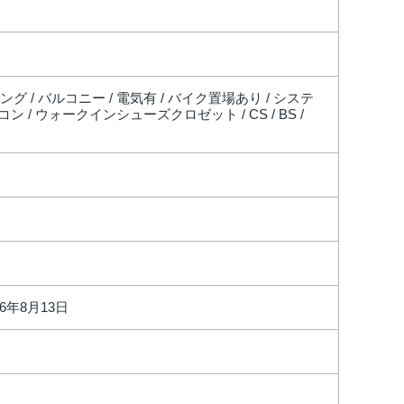
グ / バルコニー / 電気有 / バイク置場あり / システ
ン / ウォークインシューズクロゼット / CS / BS /
26年8月13日