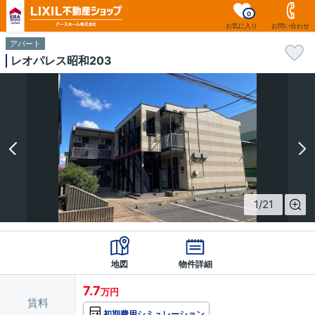
0
お気に入り
お問い合わせ
アパート
レオパレス昭和203
1
/
21
地図
物件詳細
7.7
万円
賃料
初期費用シミュレーション