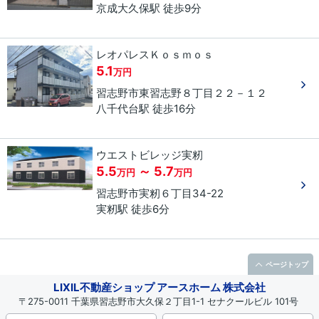
京成大久保駅 徒歩9分
レオパレスＫｏｓｍｏｓ
5.1
万円
習志野市
東習志野
８丁目
２２－１２
八千代台駅 徒歩16分
ウエストビレッジ実籾
5.5
～ 5.7
万円
万円
習志野市
実籾
６丁目
34-22
実籾駅 徒歩6分
ページトップ
LIXIL不動産ショップ アースホーム 株式会社
〒275-0011 千葉県習志野市大久保２丁目1-1 セナクールビル 101号