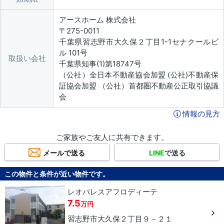
アースホーム 株式会社
〒275-0011
千葉県習志野市大久保２丁目1-1セナクールビ
ル 101号
取扱い会社
千葉県知事(1)第18747号
（公社）全日本不動産協会加盟 (公社)不動産保
証協会加盟 （公社）首都圏不動産公正取引協議
会
情報の見方
ご家族やご友人に共有できます。
メールで送る
LINE
で送る
この物件と条件が近い物件です。
レオパレスアフロディーテ
7.5
万円
習志野市
大久保
２丁目
９－２１