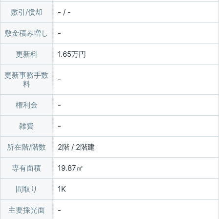
敷引/償却
- / -
敷金積み増し
更新料
1.65万円
更新事務手数
料
権利金
雑費
所在階/階数
2階 / 2階建
専有面積
19.87㎡
間取り
1K
主要採光面