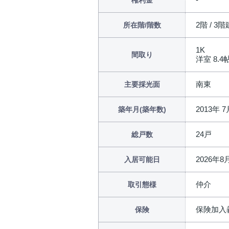
権利金
2階 / 3階
所在階/階数
1K
間取り
洋室 8.4帖 
南東
主要採光面
2013年 7
築年月(築年数)
24戸
総戸数
2026年
入居可能日
仲介
取引態様
保険加入
保険