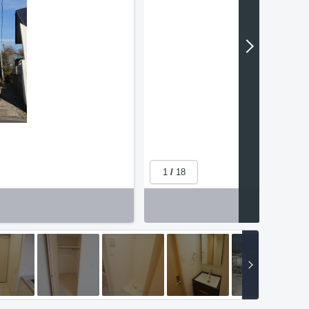
1
/
18