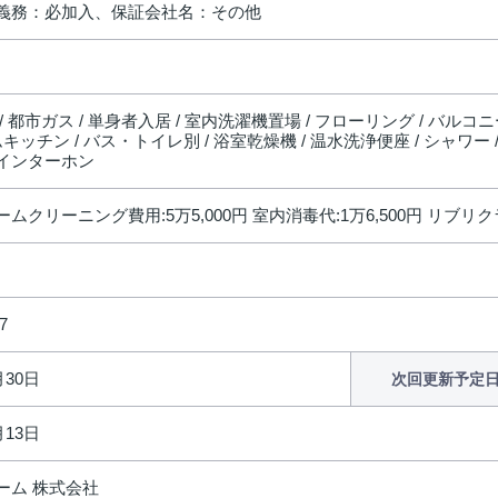
義務：必加入、保証会社名：その他
/ 都市ガス / 単身者入居 / 室内洗濯機置場 / フローリング / バルコ
キッチン / バス・トイレ別 / 浴室乾燥機 / 温水洗浄便座 / シャワー / 
インターホン
ムクリーニング費用:5万5,000円 室内消毒代:1万6,500円 リブリクラブ
7
月30日
次回更新予定
月13日
ーム 株式会社