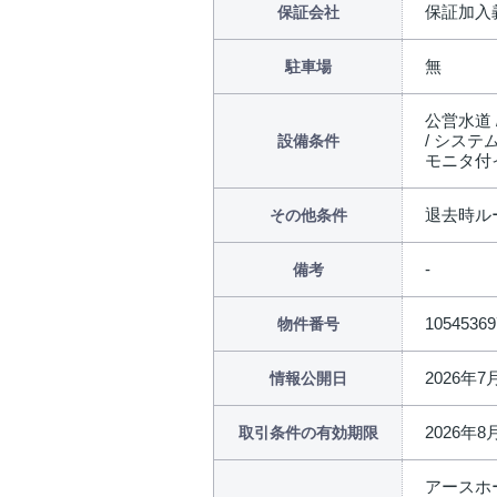
保証加入
保証会社
無
駐車場
公営水道 
/ システム
設備条件
モニタ付
退去時ルー
その他条件
備考
10545369
物件番号
2026年7
情報公開日
2026年8
取引条件の有効期限
アースホ