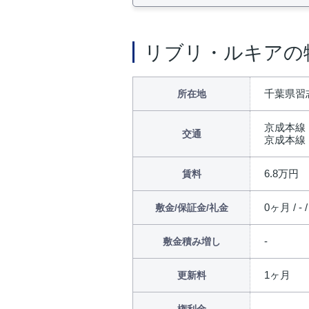
リブリ・ルキアの
千葉県習志
所在地
京成本線
交通
京成本線
6.8万円
賃料
0ヶ月 / - 
敷金/保証金/礼金
敷金積み増し
1ヶ月
更新料