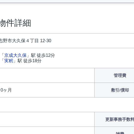
物件詳細
野市大久保４丁目 12-30
 「
京成大久保
」駅 徒歩12分
 「
実籾
」駅 徒歩18分
管理費
/ 0ヶ月
敷引/償却
更新事務手数