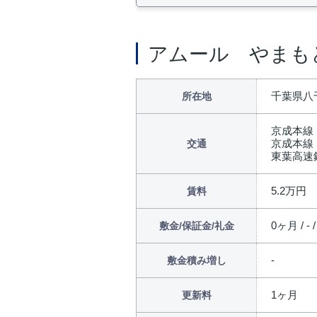
アムール やまも
千葉県八千
所在地
京成本線
京成本線
交通
東葉高速
5.2万円
賃料
0ヶ月 / - 
敷金/保証金/礼金
敷金積み増し
1ヶ月
更新料