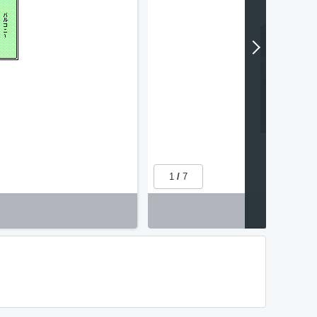
1
/
7