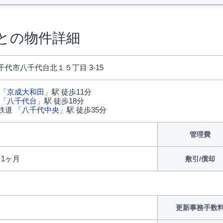
との物件詳細
代市八千代台北１５丁目 3-15
 「
京成大和田
」駅 徒歩11分
 「
八千代台
」駅 徒歩18分
鉄道 「
八千代中央
」駅 徒歩35分
管理費
/ 1ヶ月
敷引/償却
更新事務手数