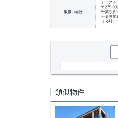
アースホ
〒275-00
千葉県習志
取扱い会社
千葉県知事
（公社）
類似物件