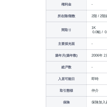
権利金
2階 / 2階
所在階/階数
1K
間取り
0.0帖 / 0
主要採光面
2006年 2
築年月(築年数)
総戸数
即時
入居可能日
仲介
取引態様
保険加入
保険