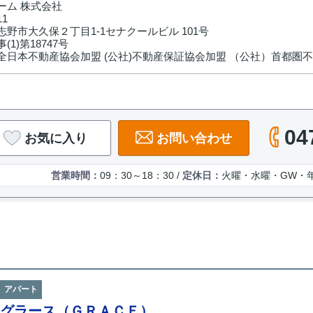
ーム 株式会社
11
野市大久保２丁目1-1セナクールビル 101号
(1)第18747号
全日本不動産協会加盟 (公社)不動産保証協会加盟 （公社）首都圏
04
お気に入り
お問い合わせ
営業時間：
09：30～18：30 /
定休日：
火曜・水曜・GW・
アパート
グラース（ＧＲＡＣＥ）