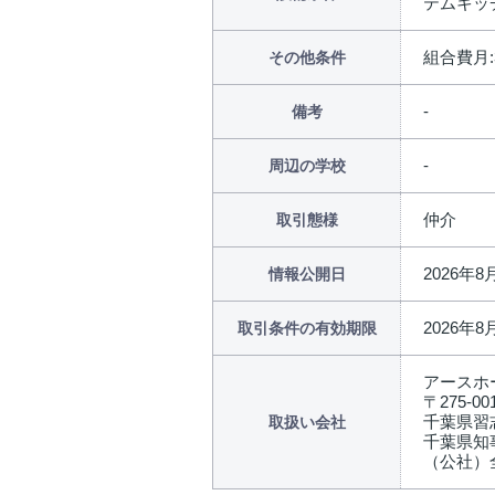
テムキッチ
組合費月:
その他条件
備考
周辺の学校
仲介
取引態様
2026年8
情報公開日
2026年8
取引条件の有効期限
アースホ
〒275-00
千葉県習志
取扱い会社
千葉県知事
（公社）