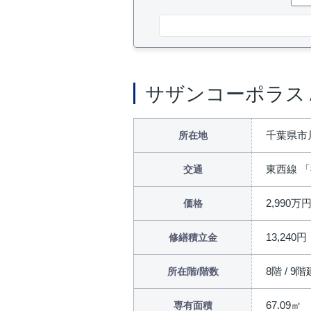
サザンコーポラス
千葉県市
所在地
東西線 「
交通
2,990万
価格
13,240円
修繕積立金
8階 / 9階
所在階/階数
67.09㎡
専有面積