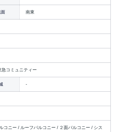
南東
光面
東急コミュニティー
域
バルコニー / ルーフバルコニー / ２面バルコニー / シス