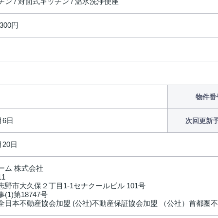
ン / 対面式キッチン / 温水洗浄便座
300円
物件番
月6日
次回更新
月20日
ーム 株式会社
11
野市大久保２丁目1-1セナクールビル 101号
(1)第18747号
全日本不動産協会加盟 (公社)不動産保証協会加盟 （公社）首都圏