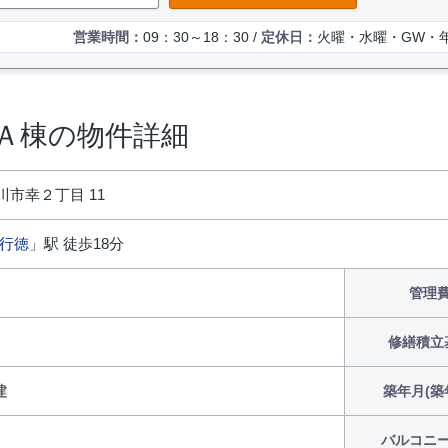
営業時間：
09：30～18：30 /
定休日：
火曜・水曜・GW・
Ａ棟の物件詳細
川市幸２丁目 11
行徳
」駅 徒歩18分
円
管理
修繕積立
建
築年月(築
バルコニ