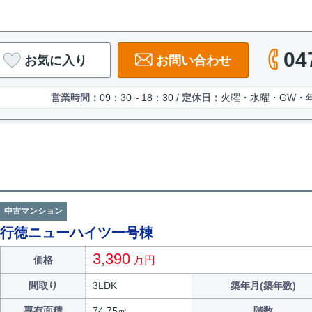
04
お気に入り
お問い合わせ
営業時間：
09：30～18：30 /
定休日：
火曜・水曜・GW・
中古マンション
行徳ニューハイツ一号棟
3,390
価格
万円
間取り
3LDK
築年月(築年数)
専有面積
74.75㎡
階数