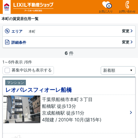
0
お気に入り
お問い合わせ
本町の賃貸居住用一覧
変更
エリア
本町
変更
詳細条件
6
件
1～6件表示 /6件
募集中以外も表示する
マンション
レオパレスフィオーレ船橋
千葉県船橋市本町３丁目
船橋駅 徒歩13分
京成船橋駅 徒歩11分
4階建 / 2010年 10月(築15年)